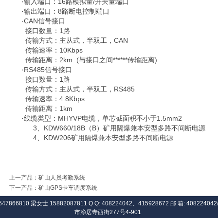
·输入端口：16路模拟量/开关量端口
·输出端口：8路断电控制端口
·CAN信号接口
接口数量：1路
传输方式：主从式，半双工，CAN
传输速率：10Kbps
传输距离：2km (与接口之间******传输距离)
·RS485信号接口
接口数量：1路
传输方式：主从式，半双工，RS485
传输速率：4.8Kbps
传输距离：1km
·线缆类型：MHYVP电缆，单芯截面积不小于1.5mm2
3、KDW660/18B（B）矿用隔爆兼本安型多路不间断电源
4、KDW206矿用隔爆兼本安型多路不间断电源
上一产品
：
矿山人员考勤系统
下一产品
：
矿山GPS卡车调度系统
547866810 梁女士 15882087811 Q Q: 408224042、415928672 邮 箱: 408224
市净居寺西街277号4-901