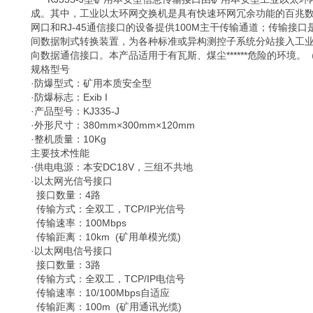
成。其中，工业以太环网交换机是具有快速环网冗余功能的百兆
网口和RJ-45通信接口的设备提供100M主干传输通道；传输接
间数据制式转换装置，为各种标准或异构测控子系统分站接入工业以
向数据通信接口。本产品适用于有瓦斯、煤尘******危险的环境。
规格型号
·防爆型式：矿用本质安全型
·防爆标志：Exib I
·产品型号：KJ335-J
·外形尺寸：380mm×300mm×120mm
·整机质量：10Kg
主要技术性能
·供电电源：本安DC18V，三组不共地
·以太网光信号接口
接口数量：4路
传输方式：全双工，TCP/IP光信号
传输速率：100Mbps
传输距离：10km (矿用单模光缆)
·以太网电信号接口
接口数量：3路
传输方式：全双工，TCP/IP电信号
传输速率：10/100Mbps自适应
传输距离：100m (矿用通讯光缆)