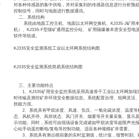
对各种传感器的集中供电，并对采集到的传感器信息进行分析预
控制信号，同时与地面进行数据通讯。
二、系统结构
系统由地面工控主机、地面以太环网交换机、KJ335-J矿用
机）、KJ335-F型煤矿通用监控分站、 矿用隔爆兼本质安全型
软件等组成。
KJ335安全监测系统工业以太环网系统结构图
KJ335安全监测系统简易系统结构图
三、主要功能特点
1、KJ335矿用安全监控系统采用高速骨干工业以太环网加现
时传输及测控矿井环境安全数据信息。系统配置合理、组网灵活
扰能力强。
2、系统具有甲烷浓度、风速、负压、一氧化碳浓度、温度等
态、风机开停、风筒状态、风门开关、烟雾等开关量采集、显示
示功能。同时，系统可由现场设备完成诸如甲烷浓度等超限声光报
心站手动遥控断电/复电等控制功能。适应各种规模矿井需要。
3、系统具有测点模拟量的实时监测值，统计值，报警时刻、断