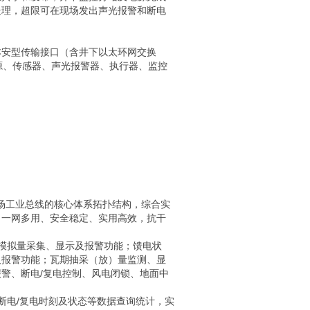
处理，超限可在现场发出声光报警和断电
本安型传输接口（含井下以太环网交换
电源、传感器、声光报警器、执行器、监控
场工业总线的核心体系拓扑结构，综合实
、一网多用、安全稳定、实用高效，抗干
模拟量采集、显示及报警功能；馈电状
及报警功能；瓦期抽采（放）量监测、显
警、断电/复电控制、风电闭锁、地面中
电/复电时刻及状态等数据查询统计，实